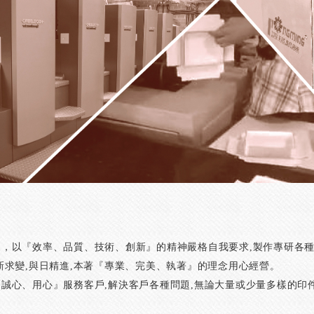
，以『效率、品質、技術、創新』的精神嚴格自我要求,製作專研各種
新求變,與日精進,本著『專業、完美、執著』的理念用心經營。
誠心、用心』服務客戶,解決客戶各種問題,無論大量或少量多樣的印件